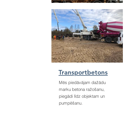
Transportbetons
Mēs piedāvājam dažādu
marku betona ražošanu,
piegādi līdz objektam un
pumpēšanu.